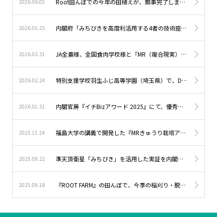
Root田んぼでの今年の田植えが、無事完了しました。
2026.06.05
内閣府「みちびきを高度利活用する4者の技術座談会」に参加しました。
2026.05.25
JA全農様、全国食肉学校様と「MR（複合現実）豚肉分割研修アプリ」を開発しています。
2026.03.31
特別支援学校羽生ふじ高等学園（埼玉県）で、DXハイスクールの講義を行いました。
2026.02.24
内閣官房『イチBizアワード 2025』にて、優秀賞（ビジネス部門）を受賞しました。
2026.01.31
福島大学の講義で開発した『MRきゅうり栽培アプリ』を、ふくしま農業人フェアで実演しました。
2025.11.24
準天頂衛星「みちびき」を活用した実証を内閣府と連携して開始しました。
2025.09.22
『ROOT FARM』の田んぼで、今季の稲刈り・脱穀まで無事完了しました。
2025.09.18