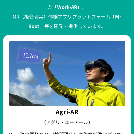
た「
Work-AR
」、
MR（複合現実）体験アプリプラットフォーム「
M･
Root
」等を開発・提供しています。
Agri-AR
（アグリ・エーアール）