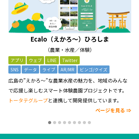
お
Ecalo（えかろ～）ひろしま
（農業・水産／体験）
アプリ
ウェブ
LINE
Twitter
⇒
SNS
データ
ライブ
AR/MR
ビンゴ/クイズ
広島の”えかろ～”な農業水産の魅力を、地域のみんな
で応援し楽しむスマート体験農園プロジェクトです。
トータテグループ
と連携して開発提供しています。
ページを見る ⇒