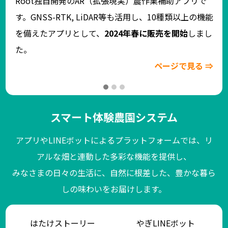
Root独自開発のAR（拡張現実）農作業補助アプリで
す。GNSS-RTK, LiDAR等も活用し、10種類以上の機能
独
を備えたアプリとして、
2024年春に販売を開始
しまし
き
た。
ページで見る ⇒
⇒
スマート体験農園システム
アプリやLINEボットによるプラットフォームでは、リ
アルな畑と連動した多彩な機能を提供し、
みなさまの日々の生活に、自然に根差した、豊かな暮ら
しの味わいをお届けします。
はたけストーリー
やぎLINEボット