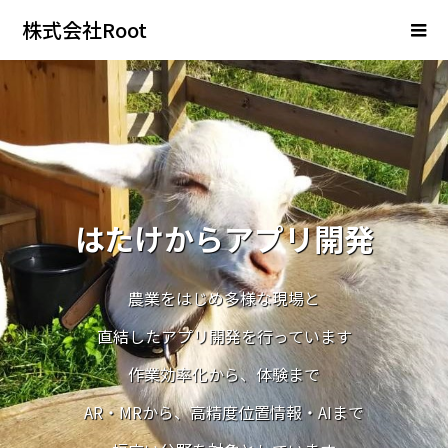
株式会社Root
はたけからアプリ開発
農業をはじめ多様な現場と
直結したアプリ開発を行っています
作業効率化から、体験まで
AR・MRから、高精度位置情報・AIまで