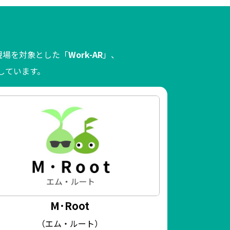
現場を対象とした「
Work-AR
」、
しています。
M･Root
（ア
（エム・ルート）