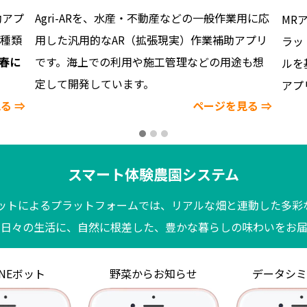
助アプ
Agri-ARを、水産・不動産などの一般作業用に応
MR
0種類
用した汎用的なAR（拡張現実）作業補助アプリ
ラッ
年春に
です。海上での利用や施工管理などの用途も想
ルを
定して開発しています。
アプ
る ⇒
ページを見る ⇒
スマート体験農園システム
Eボットによるプラットフォームでは、リアルな畑と連動した多彩
の日々の生活に、自然に根差した、豊かな暮らしの味わいをお届
INEボット
野菜からお知らせ
データシミ