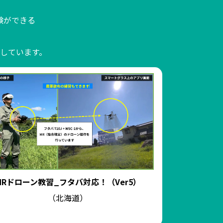
験ができる
しています。
MRドローン教習_フタバ対応！（Ver5）
MRきゅうり
（北海道）
（福