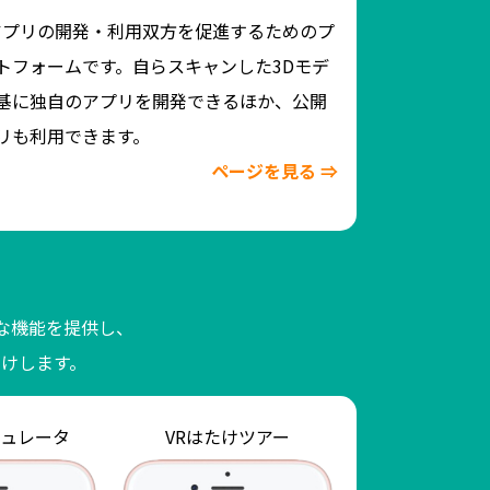
Root独自開発
アプリの開発・利用双方を促進するためのプ
リです。GNSS-R
トフォームです。自らスキャンした3Dモデ
以上の機能を備
基に独自のアプリを開発できるほか、公開
販売を開始
しま
リも利用できます。
ページを見る ⇒
な機能を提供し、
けします。
ュレータ
VRはたけツアー
はたけク