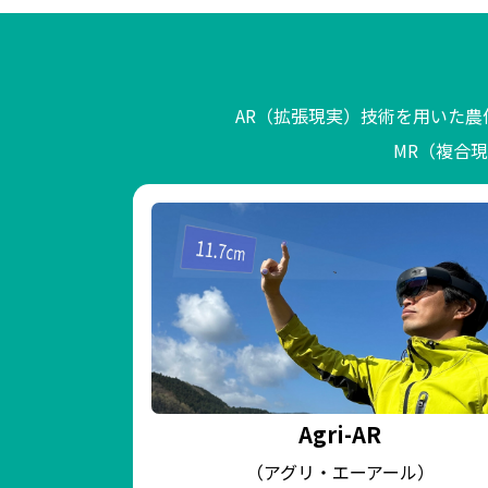
AR（拡張現実）技術を用いた農
MR（複合
Agri-AR
（アグリ・エーアール）
）