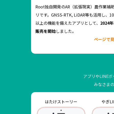
Root独自開発のAR（拡張現実）農作業補
促進するためのプ
リです。GNSS-RTK, LiDAR等も活用し、1
ャンした3Dモデ
以上の機能を備えたアプリとして、
2024
できるほか、公開
販売を開始
しました。
ページで見
ページを見る ⇒
アプリやLIN
みなさま
ｯとはたけしごと
はたけストーリー
やぎL